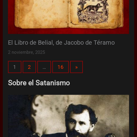
El Libro de Belial, de Jacobo de Téramo
2 noviembre, 2025
Page:
Next
1
2
…
16
»
Sobre el Satanismo