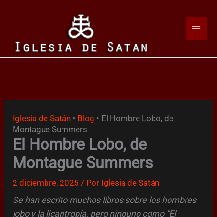
Ir
al
contenido
Iglesia de Satán
‣
Blog
‣
El Hombre Lobo, de
Montague Summers
El Hombre Lobo, de
Montague Summers
2 diciembre, 2025
/ Por
Iglesia de Satán
Se han escrito muchos libros sobre los hombres
lobo y la licantropía, pero ninguno como "El