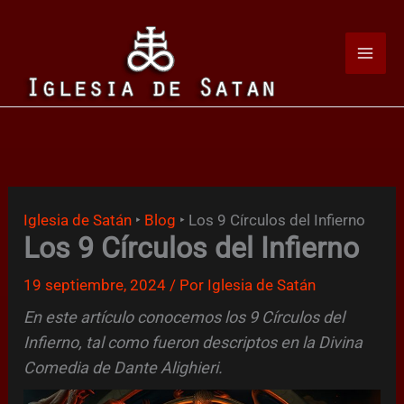
Ir
al
contenido
Iglesia de Satán
‣
Blog
‣
Los 9 Círculos del Infierno
Los 9 Círculos del Infierno
19 septiembre, 2024
/ Por
Iglesia de Satán
En este artículo conocemos los 9 Círculos del
Infierno, tal como fueron descriptos en la Divina
Comedia de Dante Alighieri.