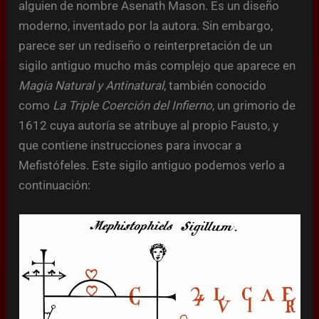
alguien de nombre Asenath Mason. Es un diseño
moderno, inventado por la autora. Sin embargo,
parece ser un rediseño o reinterpretación de un
sigilo antiguo mucho más complejo que aparece en
Magia Natural y Antinatural
, también conocido
como
La Triple Coerción del Infierno
, un grimorio de
1612 cuya autoría se atribuye al propio Fausto, y
que contiene instrucciones para invocar a
Mefistófeles. Este sigilo antiguo podemos verlo a
continuación: