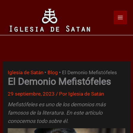
Ir
al
contenido
Iglesia de Satán
‣
Blog
‣
El Demonio Mefistófeles
El Demonio Mefistófeles
29 septiembre, 2023
/ Por
Iglesia de Satán
Mefistófeles es uno de los demonios más
famosos de la literatura. En este artículo
conocemos todo sobre él.