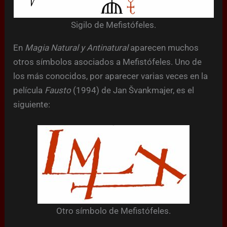
Sigilo de Mefistófeles.
En
Magia Natural y Antinatural
aparecen muchos
otros símbolos asociados a Mefistófeles. Uno de
los más conocidos, por aparecer varias veces en la
película
Fausto
(1994) de Jan Švankmajer, es el
siguiente:
Otro símbolo de Mefistófeles.