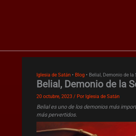
Ir
al
contenido
Iglesia de Satán
‣
Blog
‣
Belial, Demonio de l
Belial, Demonio de la 
20 octubre, 2023
/ Por
Iglesia de Satán
Belial es uno de los demonios más importa
más pervertidos.