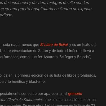
s de insolencia y de vino; testigos de ello son las
ue en una puerta hospitalaria en Gaaba se expuso
odioso.
 llamada nada menos que
El Libro de Belial
, y es un texto del
, en representación de Satán y de todo el Infierno, lleva a
 famosos, como Lucifer, Astaroth, Belfegor y Belcebú,
ólica en la primera edición de su lista de libros prohibidos,
derarlo herético y blasfemo.
especialmente conocido por aparecer en el
grimorio
ton Clavicula Salomonis
), que es una colección de textos
ar demonios. En esta obra Belial aparece en la lista de 72