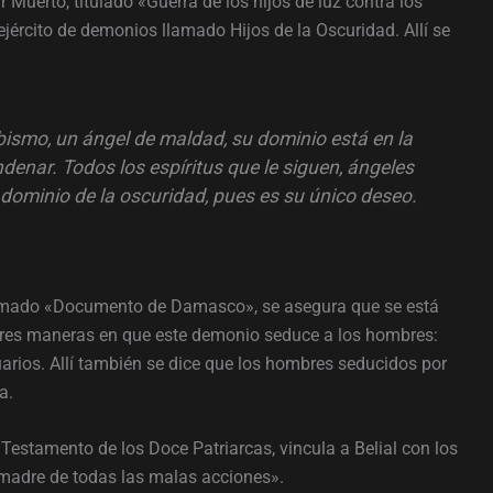
 Muerto, titulado «Guerra de los hijos de luz contra los
n ejército de demonios llamado Hijos de la Oscuridad. Allí se
bismo, un ángel de maldad, su dominio está en la
denar. Todos los espíritus que le siguen, ángeles
dominio de la oscuridad, pues es su único deseo.
llamado «Documento de Damasco», se asegura que se está
s tres maneras en que este demonio seduce a los hombres:
arios. Allí también se dice que los hombres seducidos por
a.
Testamento de los Doce Patriarcas, vincula a Belial con los
madre de todas las malas acciones».