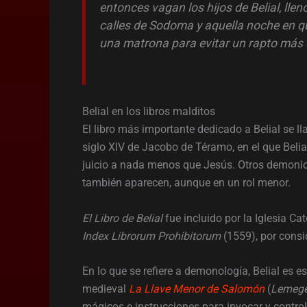
entonces vagan los hijos de Belial, lleno
calles de Sodoma y aquella noche en q
una matrona para evitar un rapto más 
Belial en los libros malditos
El libro más importante dedicado a Belial se
siglo XIV de Jacobo de Téramo, en el que Belial
juicio a nada menos que Jesús. Otros demonios
también aparecen, aunque en un rol menor.
El Libro de Belial
fue incluido por la Iglesia Cat
Index Librorum Prohibitorum
(1559), por consi
En lo que se refiere a demonología, Belial es 
medieval
La Llave Menor de Salomón
(
Lemege
mágicos e instrucciones para invocar y control