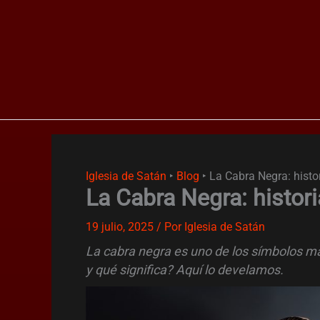
Ir
al
contenido
Iglesia de Satán
‣
Blog
‣
La Cabra Negra: histor
La Cabra Negra: histori
19 julio, 2025
/ Por
Iglesia de Satán
La cabra negra es uno de los símbolos m
y qué significa? Aquí lo develamos.