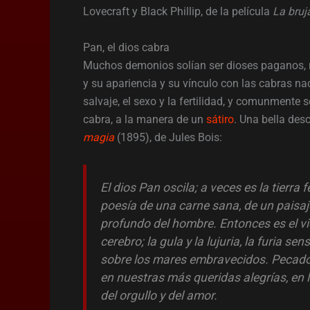
Lovecraft y Black Phillip, de la película
La bruj
Pan, el dios cabra
Muchos demonios solían ser dioses paganos, r
y su apariencia y su vínculo con las cabras nac
salvaje, el sexo y la fertilidad, y comunmente
cabra, a la manera de un
sátiro
. Una bella des
magia
(1895), de Jules Bois:
El dios Pan oscila; a veces es la tierra fé
poesía de una carne sana, de un paisaj
profundo del hombre. Entonces es el v
cerebro; la gula y la lujuria, la furia 
sobre los mares embravecidos. Pecado 
en nuestras más queridas alegrías, en 
del orgullo y del amor.