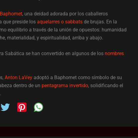
Baphomet
, una deidad adorada por los caballeros
ra que preside los
aquelarres o sabbats
de brujas. En la
como equilibrio a través de la unión de opuestos: humanidad
, materialidad, y espiritualidad, arriba y abajo.
a Sabática se han convertido en algunos de los
nombres
os,
Anton LaVey
adoptó a Baphomet como símbolo de su
abeza dentro de un
pentagrama invertido
, solidificando el
.