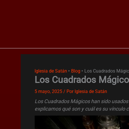
Ir
al
contenido
Iglesia de Satán
‣
Blog
‣
Los Cuadrados Mági
Los Cuadrados Mágic
5 mayo, 2025
/ Por
Iglesia de Satán
Los Cuadrados Mágicos han sido usados en
explicamos qué son y cuál es su vínculo 