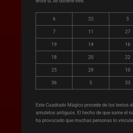
entre sí, se obtiene 666.
6
32
3
7
11
27
19
14
16
18
20
22
25
29
10
36
5
33
Este Cuadrado Mágico procede de los textos de
amuletos antiguos. El hecho de que sume el 
ha provocado que muchas personas lo vincule