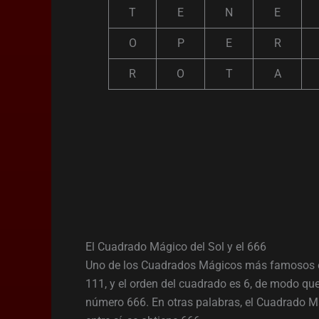
T
E
N
E
O
P
E
R
R
O
T
A
El Cuadrado Mágico del Sol y el 666
Uno de los Cuadrados Mágicos más famosos e
111, y el orden del cuadrado es 6, de modo que
número 666. En otras palabras, el Cuadrado Má