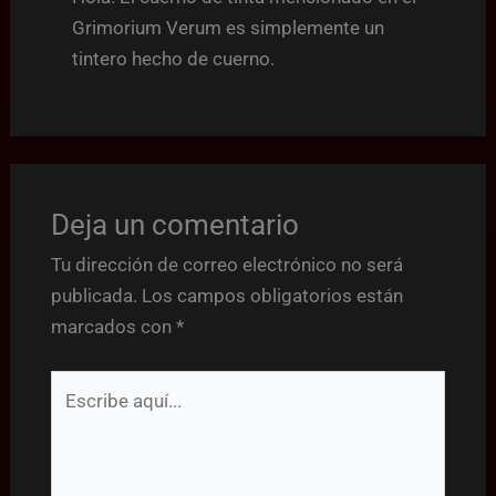
Grimorium Verum es simplemente un
tintero hecho de cuerno.
Deja un comentario
Tu dirección de correo electrónico no será
publicada.
Los campos obligatorios están
marcados con
*
Escribe
aquí...