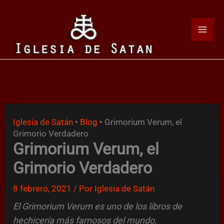
Ir
al
contenido
Iglesia de Satán
‣
Blog
‣
Grimorium Verum, el
Grimorio Verdadero
Grimorium Verum, el
Grimorio Verdadero
8 febrero, 2021
/ Por
Iglesia de Satán
El Grimorium Verum es uno de los libros de
hechicería más famosos del mundo,