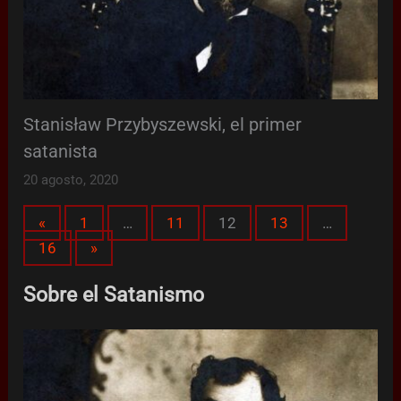
Stanisław Przybyszewski, el primer
satanista
20 agosto, 2020
Page:
Previous
«
1
…
11
12
13
…
Next
16
»
Sobre el Satanismo