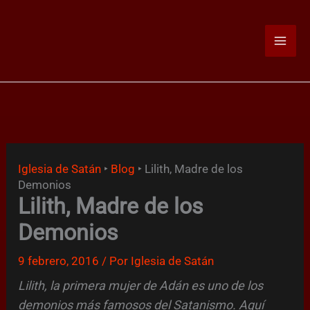
Ir
al
contenido
Iglesia de Satán
‣
Blog
‣
Lilith, Madre de los
Demonios
Lilith, Madre de los
Demonios
9 febrero, 2016
/ Por
Iglesia de Satán
Lilith, la primera mujer de Adán es uno de los
demonios más famosos del Satanismo. Aquí