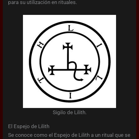
para su utilización en rituales.
Sigilo de Lilith.
El Espejo de Lilith
Se conoce como el Espejo de Lilith a un ritual que se