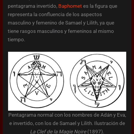
pentagrama invertido,
Baphomet
es la figura que
representa la confluencia de los aspectos
masculino y femenino de Samael y Lilith, ya que
tiene rasgos masculinos y femeninos al mismo
tiempo.
Pentagrama normal con los nombres de Adán y Eva,
e invertido, con los de Samael y Lilith. Ilustración de
La Clef de la Magie Noire
(1897).