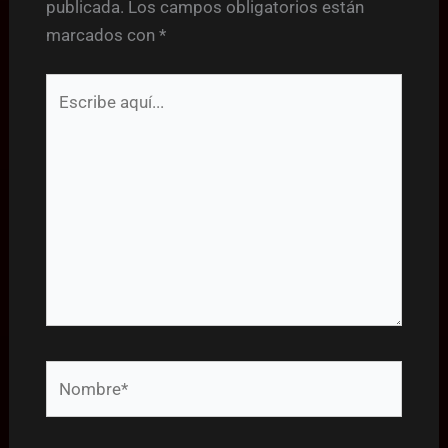
publicada.
Los campos obligatorios están
marcados con
*
Escribe
aquí...
Nombre*